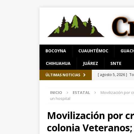
BOCOYNA
CUAUHTÉMOC
GUAC
CHIHUAHUA
JUÁREZ
SNTE
[ agosto 5, 2026 ]
Co
ÚLTIMAS NOTICIAS
[ agosto 5, 2026 ]
In
INICIO
ESTATAL
Movilización por c
[ agosto 5, 2026 ]
De
un hospital
[ agosto 5, 2026 ]
Ar
Movilización por cr
[ agosto 5, 2026 ]
To
colonia Veteranos;
y Fuerza Aérea
CH