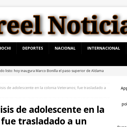
HOCHI
DEPORTES
NACIONAL
INTERNACIONAL
ntinúan jornadas de Jóvenes Unen al Barrio
ESTATAL
auguran quinta edición de Conectando Generaciones
ESTATAL
risis de adolescente en la colonia Veteranos; fue trasladado a
tienen a ocho por narcomenudeo
ESTATAL
restan a 4 con arma de fuego
ESTATAL
isis de adolescente en la
do listo: hoy inaugura Marco Bonilla el paso superior de Aldama
 fue trasladado a un
IHUAHUA