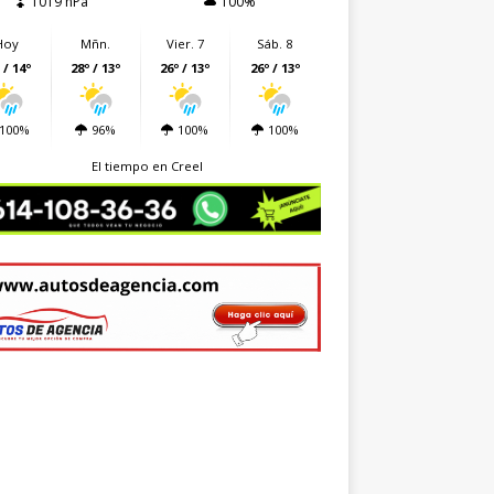
1019 hPa
100%
Hoy
Mñn.
Vier. 7
Sáb. 8
 / 14º
28º / 13º
26º / 13º
26º / 13º
100%
96%
100%
100%
El tiempo en Creel