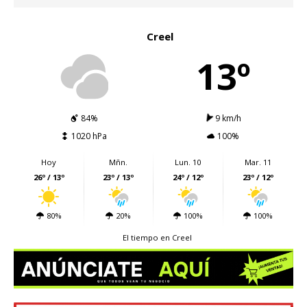
Creel
13º
84%
9 km/h
1020 hPa
100%
Hoy
Mñn.
Lun. 10
Mar. 11
26º / 13º
23º / 13º
24º / 12º
23º / 12º
80%
20%
100%
100%
El tiempo en Creel