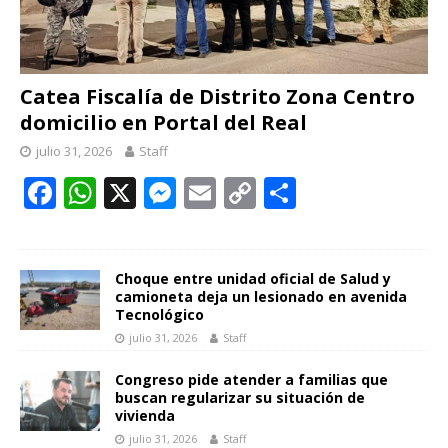
Catea Fiscalía de Distrito Zona Centro
domicilio en Portal del Real
julio 31, 2026
Staff
F
W
X
M
E
C
C
ac
h
e
m
o
o
e
at
ss
ai
p
m
b
s
e
l
y
p
Choque entre unidad oficial de Salud y
camioneta deja un lesionado en avenida
o
A
n
Li
ar
Tecnológico
julio 31, 2026
Staff
o
p
g
n
ti
k
p
er
k
r
Congreso pide atender a familias que
buscan regularizar su situación de
vivienda
julio 31, 2026
Staff