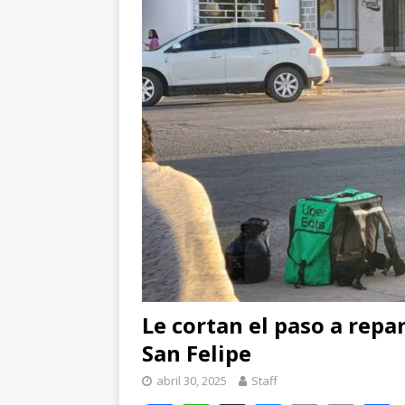
paro cardíaco
EST
[ agosto 8, 2026 ]
*P
CHIHUAHUA
Le cortan el paso a repa
San Felipe
abril 30, 2025
Staff