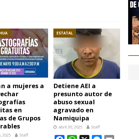
C
o
m
p
HUA
ESTATAL
r
i
an a mujeres a
Detiene AEI a
vechar
presunto autor de
grafías
abuso sexual
itas en
agravado en
nas de Grupos
Namiquipa
rables
abril 30, 2025
Staff
0, 2025
Staff