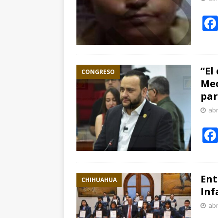
“El
CONGRESO
Med
par
abr
Ent
CHIHUAHUA
Inf
abr