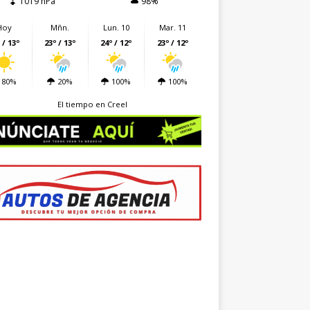
1019 hPa
98%
Hoy
Mñn.
Lun. 10
Mar. 11
 / 13º
23º / 13º
24º / 12º
23º / 12º
80%
20%
100%
100%
El tiempo en Creel