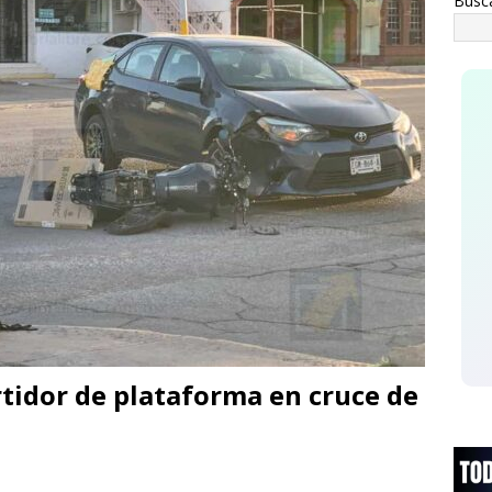
Busc
ATAL
asaje al pasado *Se acabó la brigada *Del sueño al respaldo
rtidor de plataforma en cruce de