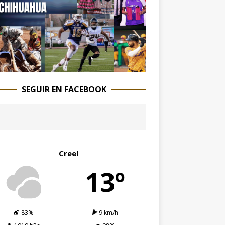
SEGUIR EN FACEBOOK
Creel
13º
83%
9 km/h