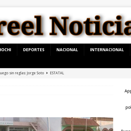
HOCHI
DEPORTES
NACIONAL
INTERNACIONAL
 juego sin reglas: Jorge Soto
ESTATAL
ntiago de la Peña reúne a 4 mil ciudadanos durante encuentro en
L
ue presenten las pruebas”: Santiago de la Peña niega que
ampaña contra Morena
ESTATAL
mbre muere a bordo de una ambulancia de URGE tras sufrir un