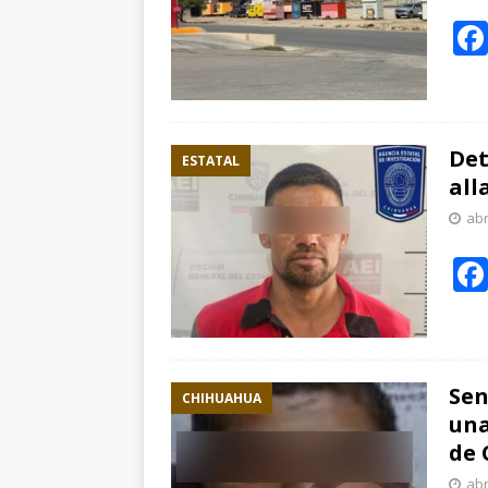
Det
ESTATAL
all
abr
Sen
CHIHUAHUA
una
de 
abr