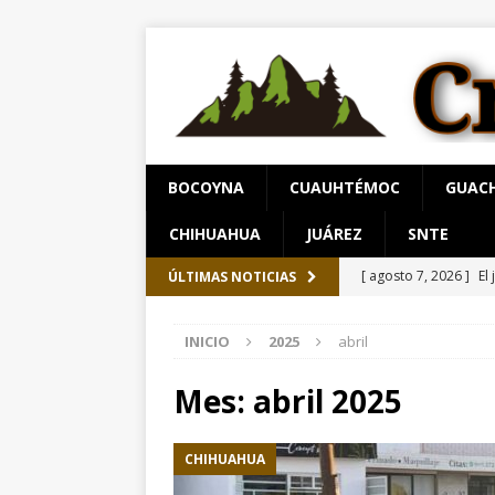
BOCOYNA
CUAUHTÉMOC
GUAC
CHIHUAHUA
JUÁREZ
SNTE
[ agosto 7, 2026 ]
El
ÚLTIMAS NOTICIAS
[ agosto 7, 2026 ]
Sa
INICIO
2025
abril
Chihuahua
ESTATA
[ agosto 8, 2026 ]
“Q
Mes:
abril 2025
Gobierno financie c
CHIHUAHUA
[ agosto 8, 2026 ]
Ho