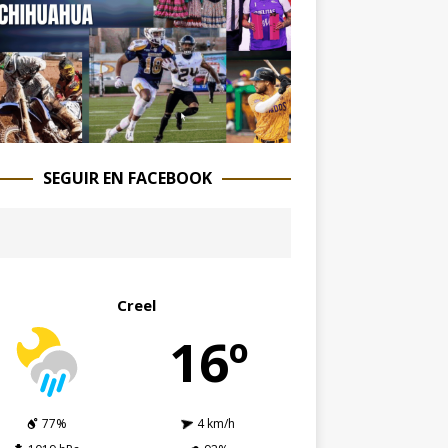
SEGUIR EN FACEBOOK
Creel
16º
77%
4 km/h