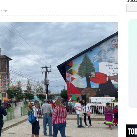
Busc
staca César Jáuregui la importancia de atender las colonias con
ized
ESTATAL
ecutan a hombre dentro de su vivienda en la colonia Ramón Reyes