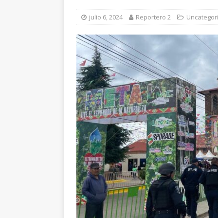
[ agosto 6, 2026 ]
De
julio 6, 2024
Reportero 2
Uncategor
cercanía y presencia
[ agosto 6, 2026 ]
Ej
ESTATAL