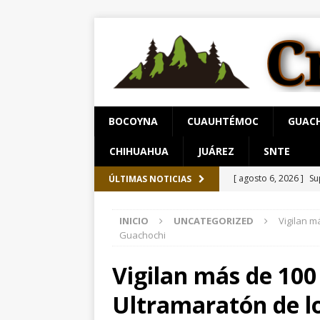
BOCOYNA
CUAUHTÉMOC
GUAC
CHIHUAHUA
JUÁREZ
SNTE
[ agosto 6, 2026 ]
Su
ÚLTIMAS NOTICIAS
Salud en el municipi
INICIO
UNCATEGORIZED
Vigilan m
[ agosto 6, 2026 ]
Pr
Guachochi
serrana para jueves 
Vigilan más de 100
[ agosto 6, 2026 ]
Al
Ultramaratón de l
unidad en el PAN