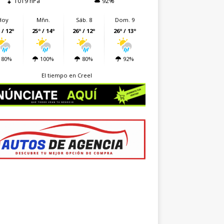
1019 hPa
92%
Hoy
Mñn.
Sáb. 8
Dom. 9
 / 12º
25º / 14º
26º / 12º
26º / 13º
80%
100%
80%
92%
El tiempo en Creel