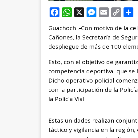
F
W
X
M
E
C
a
h
e
m
o
Guachochi.-Con motivo de la ce
c
at
ss
ai
p
Cañones, la Secretaría de Segur
e
s
e
l
y
despliegue de más de 100 eleme
b
A
n
Li
o
p
g
n
t
Esto, con el objetivo de garantiz
o
p
e
k
r
competencia deportiva, que se l
k
r
Dicho operativo policial comenz
con la participación de la Polic
la Policía Vial.
Estas unidades realizan conjun
táctico y vigilancia en la región