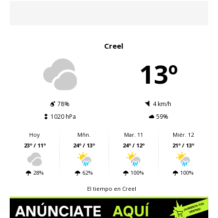
Creel
13º
78%
4 km/h
1020 hPa
59%
Hoy
Mñn.
Mar. 11
Miér. 12
23º / 11º
24º / 13º
24º / 12º
21º / 13º
28%
62%
100%
100%
El tiempo en Creel