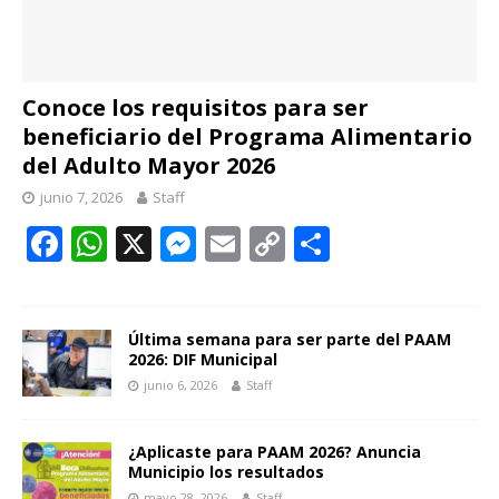
Conoce los requisitos para ser
beneficiario del Programa Alimentario
del Adulto Mayor 2026
junio 7, 2026
Staff
F
W
X
M
E
C
C
ac
h
e
m
o
o
e
at
ss
ai
p
m
b
s
e
l
y
p
Última semana para ser parte del PAAM
2026: DIF Municipal
o
A
n
Li
ar
junio 6, 2026
Staff
o
p
g
n
ti
k
p
er
k
r
¿Aplicaste para PAAM 2026? Anuncia
Municipio los resultados
mayo 28, 2026
Staff