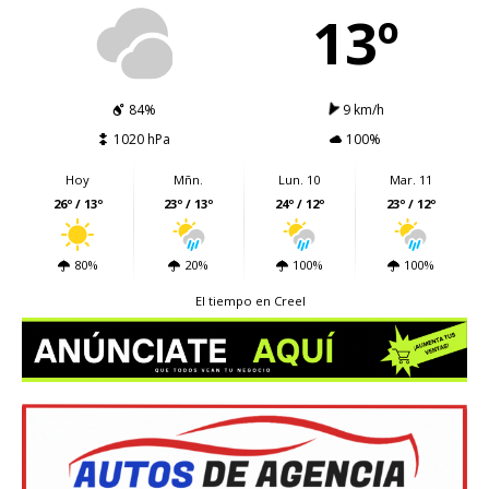
13º
84%
9 km/h
1020 hPa
100%
Hoy
Mñn.
Lun. 10
Mar. 11
26º / 13º
23º / 13º
24º / 12º
23º / 12º
80%
20%
100%
100%
El tiempo en Creel