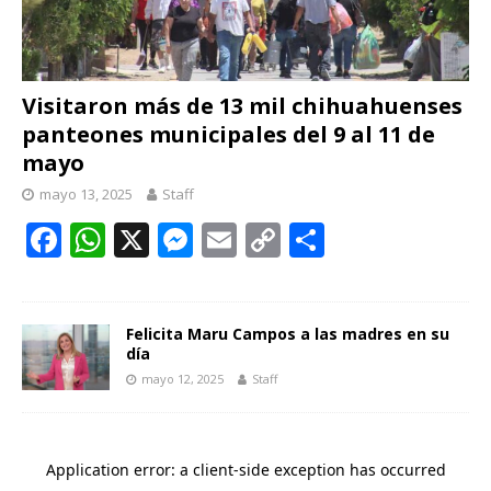
Visitaron más de 13 mil chihuahuenses
panteones municipales del 9 al 11 de
mayo
mayo 13, 2025
Staff
F
W
X
M
E
C
C
ac
h
e
m
o
o
e
at
ss
ai
p
m
b
s
e
l
y
p
Felicita Maru Campos a las madres en su
día
o
A
n
Li
ar
mayo 12, 2025
Staff
o
p
g
n
ti
k
p
er
k
r