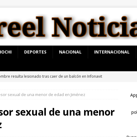
HOCHI
DEPORTES
NACIONAL
INTERNACIONAL
mbre resulta lesionado tras caer de un balcón en Infonavit
esor sexual de una menor de edad en Jiménez
oque en la avenida 20 de Noviembre deja dos lesionados
esor sexual de una menor
conocen a 60 policías por sus acciones en Julio
ESTATAL
z
rco Bonilla lidera preferencias electorales de acuerdo a