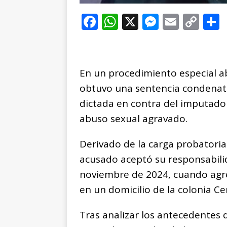
F
W
X
M
E
C
a
h
e
m
o
c
at
ss
ai
p
e
s
e
l
y
En un procedimiento especial abr
b
A
n
Li
obtuvo una sentencia condenator
o
p
g
n
t
dictada en contra del imputado 
o
p
e
k
r
abuso sexual agravado.
k
r
Derivado de la carga probatoria 
acusado aceptó su responsabili
noviembre de 2024, cuando agr
en un domicilio de la colonia Ce
Tras analizar los antecedentes de