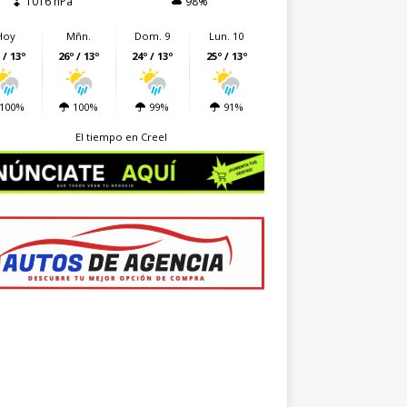
1016 hPa
98%
Hoy
Mñn.
Dom. 9
Lun. 10
 / 13º
26º / 13º
24º / 13º
25º / 13º
100%
100%
99%
91%
El tiempo en Creel