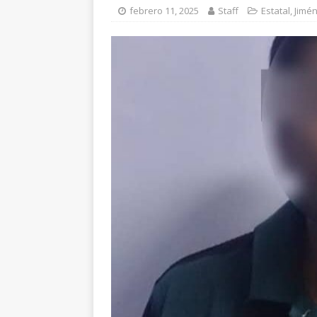
encuestas
ESTATA
febrero 11, 2025
Staff
Estatal
,
Jimé
[ agosto 7, 2026 ]
Ex
choque contra una v