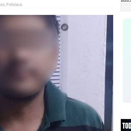
Busc
L
nez
,
Policíaca
ceso de velocidad y presunto estado de ebriedad terminan en
ivienda
ESTATAL