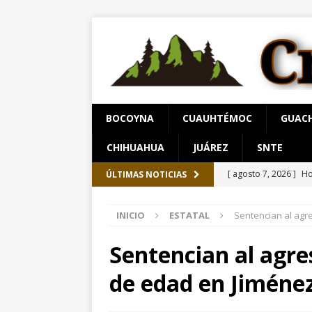
BOCOYNA
CUAUHTÉMOC
GUAC
CHIHUAHUA
JUÁREZ
SNTE
[ agosto 7, 2026 ]
Ho
ÚLTIMAS NOTICIAS
Nacional
ESTATAL
INICIO
ESTATAL
Sentencian al agr
[ agosto 7, 2026 ]
Ch
ESTATAL
Sentencian al agr
[ agosto 7, 2026 ]
Re
de edad en Jiméne
[ agosto 7, 2026 ]
Ma