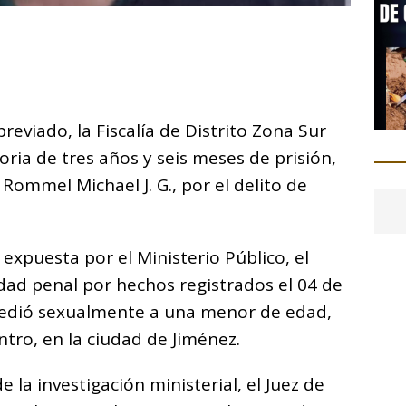
C
o
m
p
eviado, la Fiscalía de Distrito Zona Sur
ar
ia de tres años y seis meses de prisión,
i
Rommel Michael J. G., por el delito de
expuesta por el Ministerio Público, el
dad penal por hechos registrados el 04 de
edió sexualmente a una menor de edad,
ntro, en la ciudad de Jiménez.
 la investigación ministerial, el Juez de