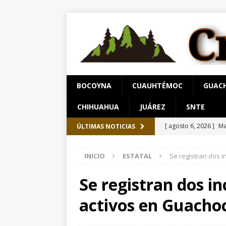
BOCOYNA
CUAUHTÉMOC
GUAC
CHIHUAHUA
JUÁREZ
SNTE
[ agosto 5, 2026 ]
Co
ÚLTIMAS NOTICIAS
[ agosto 5, 2026 ]
In
INICIO
ESTATAL
Se registran dos i
[ agosto 5, 2026 ]
De
[ agosto 5, 2026 ]
Ar
Se registran dos in
[ agosto 6, 2026 ]
Ma
activos en Guachoc
carretera Aldama