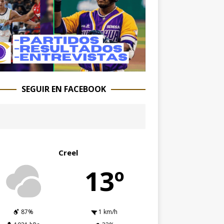
SEGUIR EN FACEBOOK
Creel
13º
87%
1 km/h