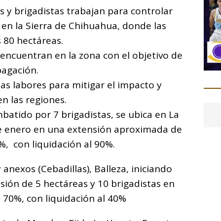
o
s y brigadistas trabajan para controlar
m
s en la Sierra de Chihuahua, donde las
p
 80 hectáreas.
ar
encuentran en la zona con el objetivo de
i
pagación.
as labores para mitigar el impacto y
n las regiones.
batido por 7 brigadistas, se ubica en La
 de enero en una extensión aproximada de
%, con liquidación al 90%.
 anexos (Cebadillas), Balleza, iniciando
sión de 5 hectáreas y 10 brigadistas en
 70%, con liquidación al 40%