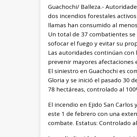
a
h
e
m
o
Guachochi/ Balleza.- Autoridade
c
at
ss
ai
p
dos incendios forestales activo
e
s
e
l
y
llamas han consumido al menos
b
A
n
Li
Un total de 37 combatientes se 
o
p
g
n
t
sofocar el fuego y evitar su pro
o
p
e
k
r
Las autoridades continúan con l
k
r
prevenir mayores afectaciones e
El siniestro en Guachochi es com
Gloria y se inició el pasado 30
78 hectáreas, controlado al 100
El incendio en Ejido San Carlos y
este 1 de febrero con una exten
combate. Estatus: Controlado al