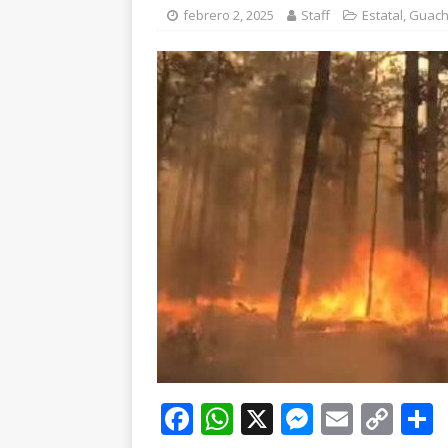
febrero 2, 2025
Staff
Estatal
,
Guach
F
W
X
M
E
C