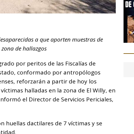
C
o
 desaparecidas a que aporten muestras de
m
 zona de hallazgos
p
ar
rado por peritos de las Fiscalías de
i
 estado, conformado por antropólogos
nses, reforzarán a partir de hoy los
 víctimas halladas en la zona de El Willy, en
nformó el Director de Servicios Periciales,
 huellas dactilares de 7 víctimas y se
tidad.