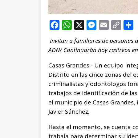
F
W
X
M
E
C
a
h
e
m
o
Invitan a familiares de personas
c
at
ss
ai
p
ADN/ Continuarán hoy rastreos en
e
s
e
l
y
b
A
n
Li
Casas Grandes.- Un equipo integ
o
p
g
n
t
Distrito en las cinco zonas del
o
p
e
k
r
criminalistas y odontólogos fore
k
r
trabajos de identificación de las
el municipio de Casas Grandes, i
Javier Sánchez.
Hasta el momento, se cuenta con
trabaja para determinar su iden