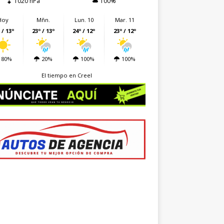
1020 hPa
100%
Hoy
Mñn.
Lun. 10
Mar. 11
 / 13º
23º / 13º
24º / 12º
23º / 12º
80%
20%
100%
100%
El tiempo en Creel