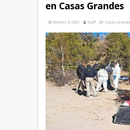
CHIHUAHUA
en Casas Grandes
[ agosto 7, 2026 ]
El
febrero 4, 2025
Staff
Casas Grand