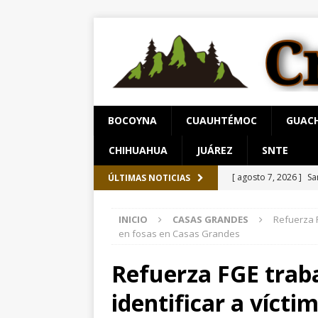
BOCOYNA
CUAUHTÉMOC
GUAC
CHIHUAHUA
JUÁREZ
SNTE
[ agosto 7, 2026 ]
Sa
ÚLTIMAS NOTICIAS
Chihuahua
ESTATA
INICIO
CASAS GRANDES
Refuerza F
[ agosto 7, 2026 ]
Ar
en fosas en Casas Grandes
[ agosto 8, 2026 ]
Ho
Refuerza FGE traba
paro cardíaco
EST
identificar a vícti
[ agosto 8, 2026 ]
*P