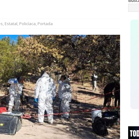
Busc
 juego sin reglas: Jorge Soto
ESTATAL
es
,
Estatal
,
Policíaca
,
Portada