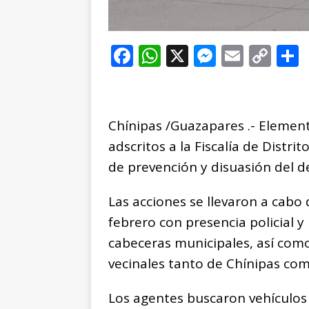
F
W
X
M
E
C
a
h
e
m
o
c
at
ss
ai
p
e
s
e
l
y
Chínipas /Guazapares .- Element
b
A
n
Li
adscritos a la Fiscalía de Distr
o
p
g
n
t
de prevención y disuasión del de
o
p
e
k
r
Las acciones se llevaron a cab
k
r
febrero con presencia policial y
cabeceras municipales, así com
vecinales tanto de Chínipas co
Los agentes buscaron vehículos