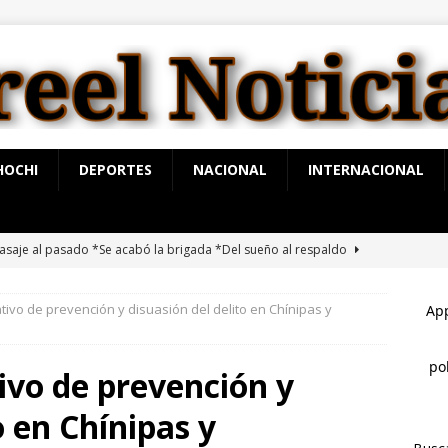
HOCHI
DEPORTES
NACIONAL
INTERNACIONAL
asaje al pasado *Se acabó la brigada *Del sueño al respaldo
tivo de prevención y disuasión del delito en Chínipas y
 juego sin reglas: Jorge Soto
ESTATAL
vita Secretaría de Turismo a eventos de aventura y tradición este
ivo de prevención y
ATAL
o en Chínipas y
ue presenten las pruebas”: Santiago de la Peña niega que