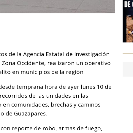
C
o
m
p
os de la Agencia Estatal de Investigación
ar
ito Zona Occidente, realizaron un operativo
i
lito en municipios de la región.
o desde temprana hora de ayer lunes 10 de
 recorridos de las unidades en las
o en comunidades, brechas y caminos
mo de Guazapares.
 con reporte de robo, armas de fuego,