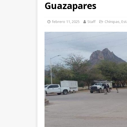
Gobierno financie c
Guazapares
[ agosto 8, 2026 ]
Ho
paro cardíaco
EST
febrero 11, 2025
Staff
Chínipas
,
Est