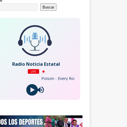
ar
Buscar
Radio Noticia Estatal
LIVE
Poison - Every Rose Has Its Thorn (2003 Remaster)