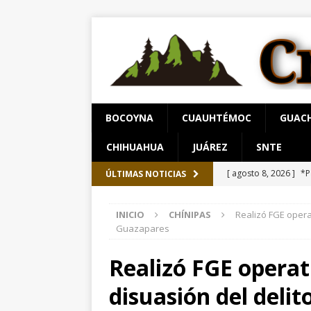
BOCOYNA
CUAUHTÉMOC
GUAC
CHIHUAHUA
JUÁREZ
SNTE
[ agosto 8, 2026 ]
*P
ÚLTIMAS NOTICIAS
CHIHUAHUA
INICIO
CHÍNIPAS
Realizó FGE opera
[ agosto 7, 2026 ]
El
Guazapares
[ agosto 8, 2026 ]
In
Realizó FGE operat
fin de semana
EST
disuasión del delit
[ agosto 8, 2026 ]
“Q