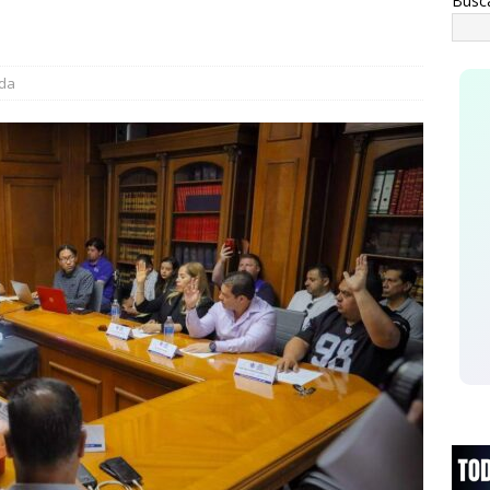
Busc
ATAL
asaje al pasado *Se acabó la brigada *Del sueño al respaldo
da