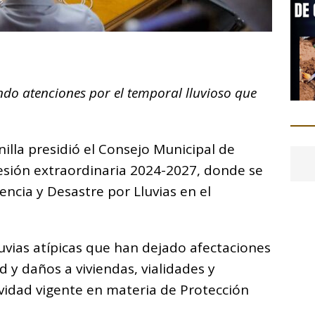
C
o
ndo atenciones por el temporal lluvioso que
m
p
ar
illa presidió el Consejo Municipal de
i
sesión extraordinaria 2024-2027, donde se
encia y Desastre por Lluvias en el
luvias atípicas que han dejado afectaciones
d y daños a viviendas, vialidades y
ividad vigente en materia de Protección