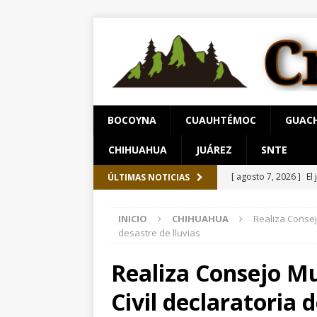
BOCOYNA
CUAUHTÉMOC
GUAC
CHIHUAHUA
JUÁREZ
SNTE
[ agosto 7, 2026 ]
El
ÚLTIMAS NOTICIAS
[ agosto 7, 2026 ]
Sa
INICIO
CHIHUAHUA
Realiza Consej
Chihuahua
ESTATA
desastre de lluvias
[ agosto 8, 2026 ]
“Q
Realiza Consejo Mu
Gobierno financie c
Civil declaratoria
[ agosto 8, 2026 ]
Ho