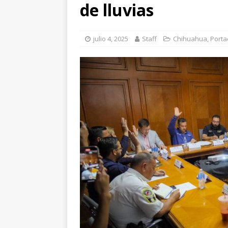
paro cardíaco
EST
de lluvias
[ agosto 8, 2026 ]
*P
CHIHUAHUA
julio 4, 2025
Staff
Chihuahua
,
Porta