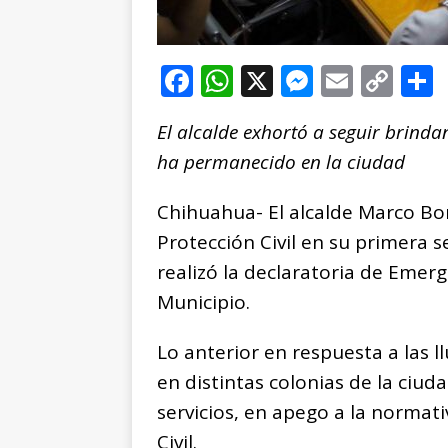
F
W
X
M
E
C
a
h
e
m
o
El alcalde exhortó a seguir brinda
c
at
ss
ai
p
ha permanecido en la ciudad
e
s
e
l
y
b
A
n
Li
Chihuahua- El alcalde Marco Bon
o
p
g
n
t
Protección Civil en su primera 
o
p
e
k
r
realizó la declaratoria de Emerg
k
r
Municipio.
Lo anterior en respuesta a las l
en distintas colonias de la ciuda
servicios, en apego a la normat
Civil.