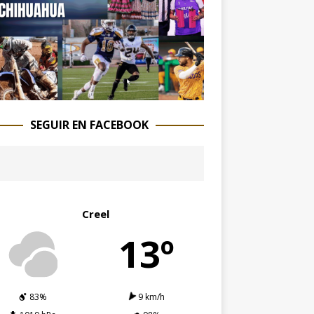
SEGUIR EN FACEBOOK
Creel
13º
83%
9 km/h