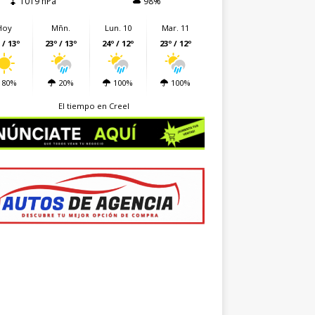
1019 hPa
98%
Hoy
Mñn.
Lun. 10
Mar. 11
 / 13º
23º / 13º
24º / 12º
23º / 12º
80%
20%
100%
100%
El tiempo en Creel