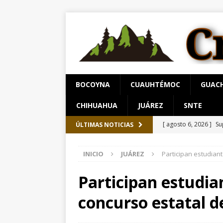
BOCOYNA
CUAUHTÉMOC
GUAC
CHIHUAHUA
JUÁREZ
SNTE
[ agosto 6, 2026 ]
Su
ÚLTIMAS NOTICIAS
Salud en el municipi
[ agosto 6, 2026 ]
Pr
INICIO
JUÁREZ
Participan estudiant
serrana para jueves 
Participan estudia
[ agosto 6, 2026 ]
Al
unidad en el PAN
concurso estatal d
[ agosto 6, 2026 ]
De