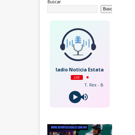
Buscar
Buscar
Radio Noticia Estatal
LIVE
T. Rex - Bang a Gong (Get It On) (2