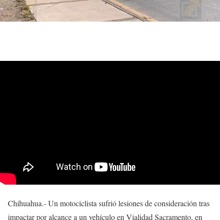
Chihuahua.- Un motociclista sufrió lesiones de consideración tras
impactar por alcance a un vehículo en Vialidad Sacramento, en