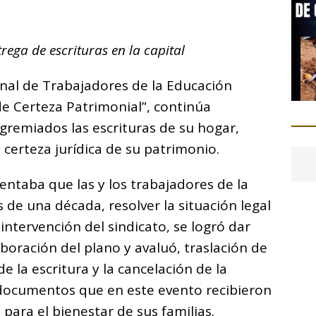
C
o
rega de escrituras en la capital
m
p
onal de Trabajadores de la Educación
ar
de Certeza Patrimonial”, continúa
i
gremiados las escrituras de su hogar,
certeza jurídica de su patrimonio.
entaba que las y los trabajadores de la
de una década, resolver la situación legal
intervención del sindicato, se logró dar
boración del plano y avaluó, traslación de
e la escritura y la cancelación de la
s documentos que en este evento recibieron
para el bienestar de sus familias.