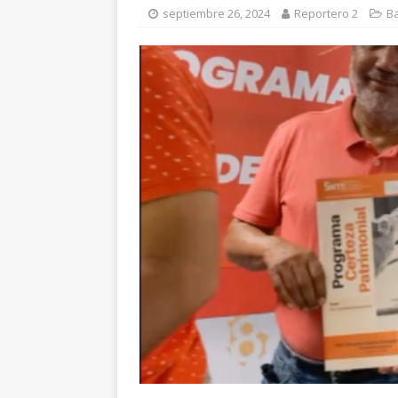
paro cardíaco
EST
septiembre 26, 2024
Reportero 2
Ba
[ agosto 8, 2026 ]
*P
CHIHUAHUA