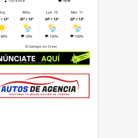
1019 hPa
98%
Hoy
Mñn.
Lun. 10
Mar. 11
 / 13º
23º / 13º
24º / 12º
23º / 12º
80%
20%
100%
100%
El tiempo en Creel