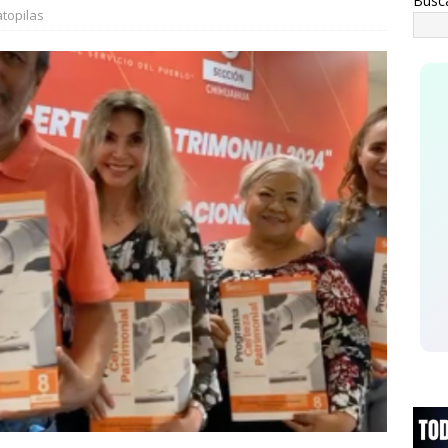
Busc
ATAL
topilas
asaje al pasado *Se acabó la brigada *Del sueño al respaldo