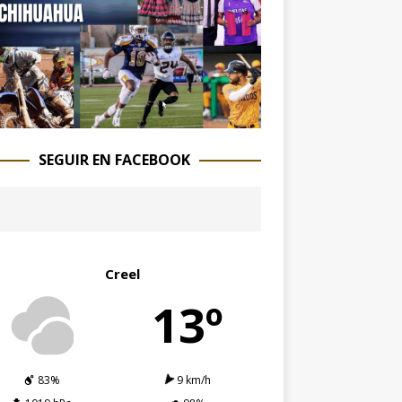
SEGUIR EN FACEBOOK
Creel
13º
83%
9 km/h