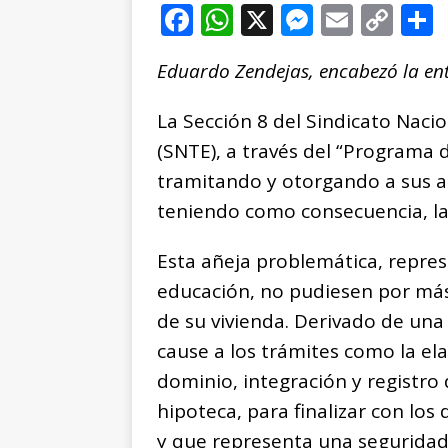
F
W
X
M
E
C
a
h
e
m
o
Eduardo Zendejas, encabezó la ent
c
at
ss
ai
p
e
s
e
l
y
La Sección 8 del Sindicato Naci
b
A
n
Li
(SNTE), a través del “Programa 
o
p
g
n
t
tramitando y otorgando a sus a
o
p
e
k
r
teniendo como consecuencia, la 
k
r
Esta añeja problemática, repres
educación, no pudiesen por más 
de su vivienda. Derivado de una 
cause a los trámites como la ela
dominio, integración y registro d
hipoteca, para finalizar con lo
y que representa una seguridad 