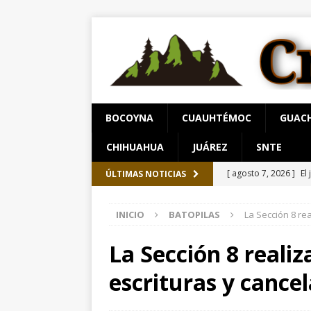
BOCOYNA
CUAUHTÉMOC
GUAC
CHIHUAHUA
JUÁREZ
SNTE
[ agosto 7, 2026 ]
El
ÚLTIMAS NOTICIAS
[ agosto 7, 2026 ]
Sa
INICIO
BATOPILAS
La Sección 8 rea
Chihuahua
ESTATA
[ agosto 8, 2026 ]
“Q
La Sección 8 realiz
Gobierno financie c
escrituras y cance
[ agosto 8, 2026 ]
Ho