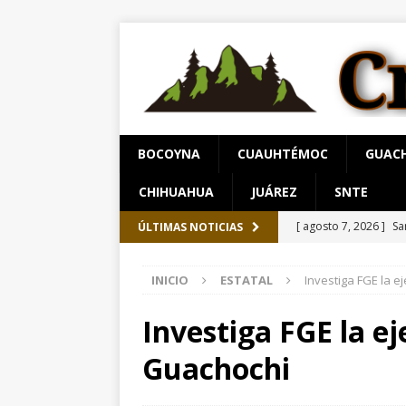
BOCOYNA
CUAUHTÉMOC
GUAC
CHIHUAHUA
JUÁREZ
SNTE
[ agosto 7, 2026 ]
Sa
ÚLTIMAS NOTICIAS
Chihuahua
ESTATA
INICIO
ESTATAL
Investiga FGE la 
[ agosto 7, 2026 ]
Ar
[ agosto 8, 2026 ]
Ho
Investiga FGE la e
paro cardíaco
EST
Guachochi
[ agosto 8, 2026 ]
*P