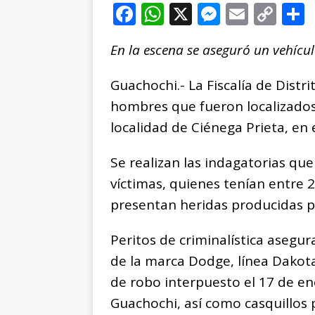
F
W
X
M
E
C
a
h
e
m
o
En la escena se aseguró un vehícu
c
at
ss
ai
p
e
s
e
l
y
Guachochi.- La Fiscalía de Distr
b
A
n
Li
hombres que fueron localizados 
o
p
g
n
t
localidad de Ciénega Prieta, en
o
p
e
k
r
Se realizan las indagatorias que
k
r
víctimas, quienes tenían entre 
presentan heridas producidas p
Peritos de criminalística asegu
de la marca Dodge, línea Dakot
de robo interpuesto el 17 de en
Guachochi, así como casquillos 