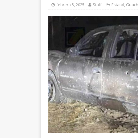
CHIHUAHUA
febrero 5, 2025
Staff
Estatal
,
Guach
[ agosto 7, 2026 ]
El