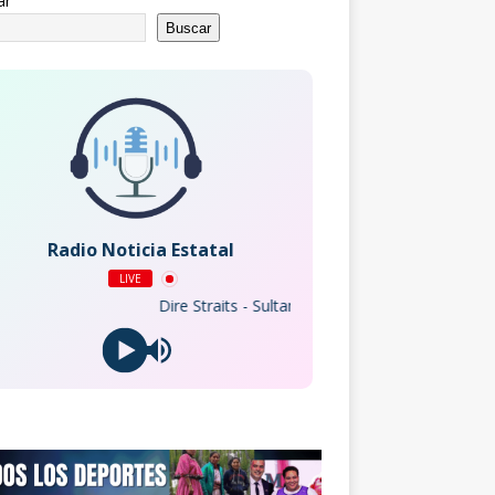
ar
Buscar
Radio Noticia Estatal
LIVE
Dire Straits - Sultans Of Swing (Live At The BBC)