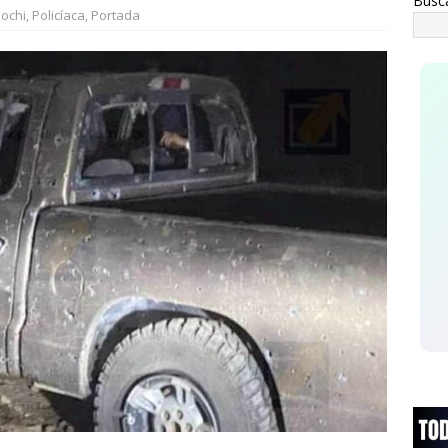
Busc
ochi
,
Policíaca
,
Portada
 juego sin reglas: Jorge Soto
ESTATAL