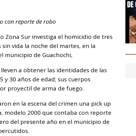
C
o
lo con reporte de robo
m
p
ito Zona Sur investiga el homicidio de tres
ar
sin vida la noche del martes, en la
i
 el municipio de Guachochi,
 lleven a obtener las identidades de las
25 y 30 años de edad; sus cuerpos
or proyectil de arma de fuego.
raron en la escena del crimen una pick up
a, modelo 2000 que contaba con reporte
ero del presente año en el municipio de
percutidos.