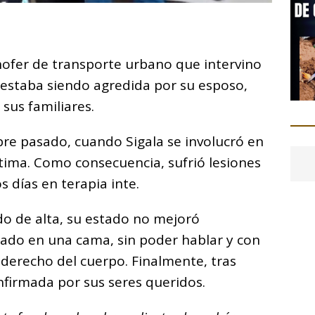
C
o
hofer de transporte urbano que intervino
m
estaba siendo agredida por su esposo,
p
sus familiares.
ar
i
bre pasado, cuando Sigala se involucró en
ctima. Como consecuencia, sufrió lesiones
 días en terapia inte.
o de alta, su estado no mejoró
rado en una cama, sin poder hablar y con
 derecho del cuerpo. Finalmente, tras
nfirmada por sus seres queridos.