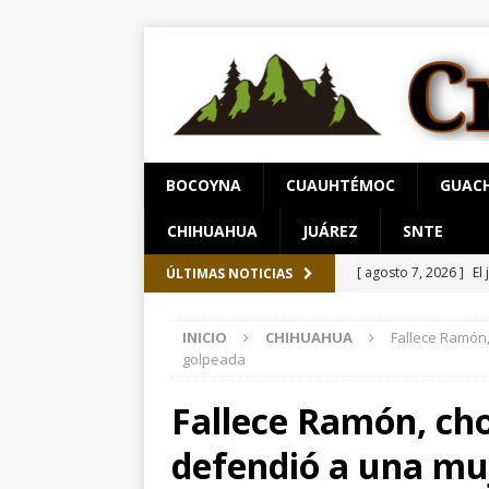
BOCOYNA
CUAUHTÉMOC
GUAC
CHIHUAHUA
JUÁREZ
SNTE
[ agosto 7, 2026 ]
El
ÚLTIMAS NOTICIAS
[ agosto 7, 2026 ]
Sa
INICIO
CHIHUAHUA
Fallece Ramón
Chihuahua
ESTATA
golpeada
[ agosto 8, 2026 ]
“Q
Fallece Ramón, ch
Gobierno financie c
defendió a una mu
[ agosto 8, 2026 ]
Ho