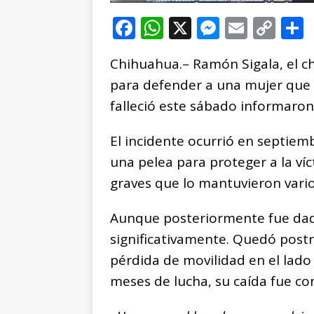
F
W
X
M
E
C
a
h
e
m
o
Chihuahua.– Ramón Sigala, el c
c
at
ss
ai
p
para defender a una mujer que 
e
s
e
l
y
falleció este sábado informaron 
b
A
n
Li
o
p
g
n
t
El incidente ocurrió en septiem
o
p
e
k
r
una pelea para proteger a la ví
k
r
graves que lo mantuvieron varios
Aunque posteriormente fue dad
significativamente. Quedó post
pérdida de movilidad en el lado
meses de lucha, su caída fue co