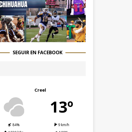
SEGUIR EN FACEBOOK
Creel
13º
84%
9 km/h