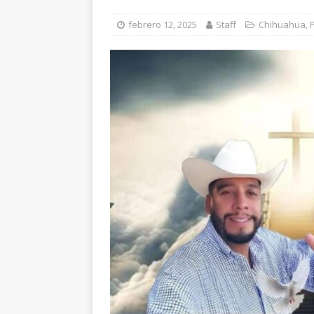
paro cardíaco
EST
febrero 12, 2025
Staff
Chihuahua
,
[ agosto 8, 2026 ]
*P
CHIHUAHUA