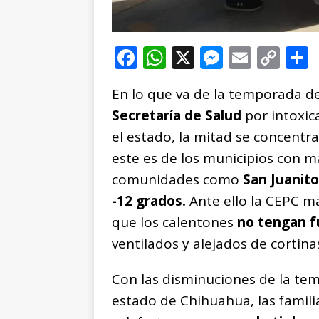
F
W
X
M
E
C
a
h
e
m
o
En lo que va de la temporada de
c
at
ss
ai
p
Secretaría de Salud
por intoxi
e
s
e
l
y
el estado, la mitad se concentr
b
A
n
Li
este es de los municipios con 
o
p
g
n
t
comunidades como
San Juanito
o
p
e
k
r
-12 grados.
Ante ello la CEPC m
k
r
que los calentones
no tengan f
ventilados y alejados de cortina
Con las disminuciones de la tem
estado de Chihuahua, las famil