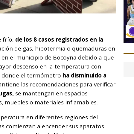
C
o
 frío,
de los 8 casos registrados en la
m
cación de gas, hipotermia o quemaduras en
p
a en el municipio de Bocoyna debido a que
ar
mayor descenso en la temperatura con
i
donde el termómetro
ha disminuido a
antiene las recomendaciones para verificar
ugas,
se mantengan en espacios
s, muebles o materiales inflamables.
peratura en diferentes regiones del
ias comienzan a encender sus aparatos