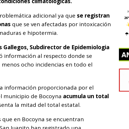
condiciones climatológicas.
roblemática adicional ya que
se registran
26º
sonas
que se ven afectadas por intoxicación
maduras e hipotermia.
 Gallegos, Subdirector de Epidemiologia
ó información al respecto donde se
l menos ocho incidencias en todo el
la información proporcionada por el
 el municipio de Bocoyna
acumula un total
enta la mitad del total estatal.
es que en Bocoyna se encuentran
an Juanito han registrado una