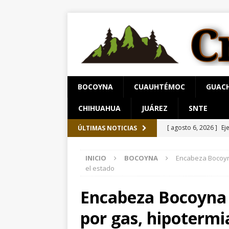
BOCOYNA
CUAUHTÉMOC
GUAC
CHIHUAHUA
JUÁREZ
SNTE
[ agosto 6, 2026 ]
Ej
ÚLTIMAS NOTICIAS
ESTATAL
INICIO
BOCOYNA
Encabeza Bocoyna
[ agosto 6, 2026 ]
Su
el estado
Salud en el municipi
Encabeza Bocoyna 
[ agosto 6, 2026 ]
Pr
por gas, hipotermi
serrana para jueves 