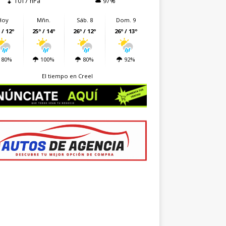
1017 hPa
97%
Hoy
Mñn.
Sáb. 8
Dom. 9
 / 12º
25º / 14º
26º / 12º
26º / 13º
80%
100%
80%
92%
El tiempo en Creel