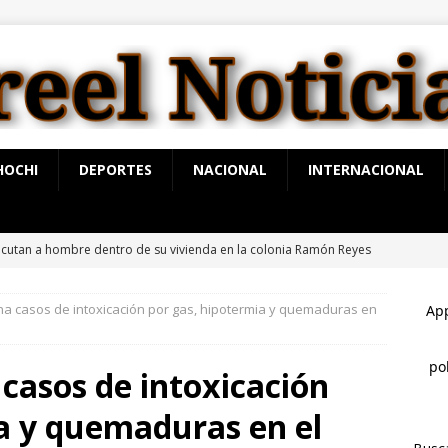
HOCHI
DEPORTES
NACIONAL
INTERNACIONAL
ecutan a hombre dentro de su vivienda en la colonia Ramón Reyes
 casos de intoxicación por gas, hipotermia y quemaduras en
pervisa secretario de Salud atención y operación de Centros de
o de Chihuahua
ESTATAL
casos de intoxicación
onostican lluvias muy fuertes y tormentas eléctricas en la región
a y quemaduras en el
y viernes
BOCOYNA