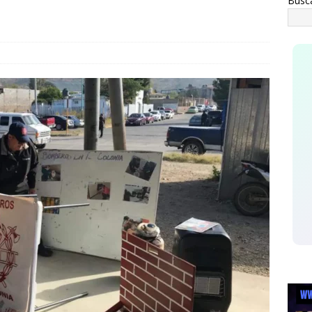
Busc
cendio consume vivienda de madera en la colonia Proletaria
n posible acto intencional
ESTATAL
staca César Jáuregui la importancia de atender las colonias con
ESTATAL
The