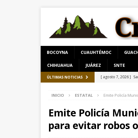
BOCOYNA
CUAUHTÉMOC
GUAC
CHIHUAHUA
JUÁREZ
SNTE
[ agosto 7, 2026 ]
Sa
ÚLTIMAS NOTICIAS
Chihuahua
ESTATA
INICIO
ESTATAL
Emite Policía Mun
[ agosto 7, 2026 ]
Ar
[ agosto 7, 2026 ]
De
Emite Policía Mun
aprehensión
ESTA
para evitar robos 
[ agosto 7, 2026 ]
Cl