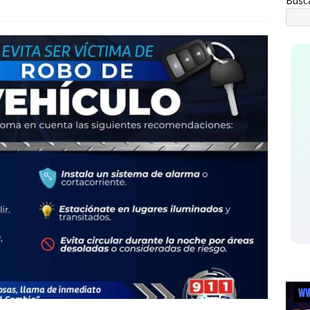
Busc
IHUAHUA
 juego sin reglas: Jorge Soto
ESTATAL