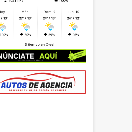
1021 hPa
100%
Hoy
Mñn.
Dom. 9
Lun. 10
 / 13º
27º / 13º
24º / 13º
24º / 12º
100%
80%
89%
96%
El tiempo en Creel