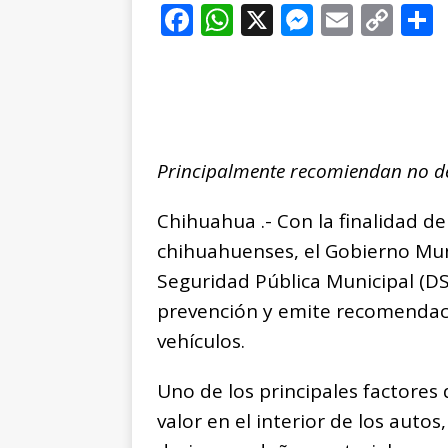
F
W
X
M
E
C
a
h
e
m
o
c
at
ss
ai
p
e
s
e
l
y
b
A
n
Li
Principalmente recomiendan no deja
o
p
g
n
t
o
p
e
k
r
Chihuahua .- Con la finalidad de
k
r
chihuahuenses, el Gobierno Muni
Seguridad Pública Municipal (DS
prevención y emite recomendaci
vehículos.
Uno de los principales factores d
valor en el interior de los autos