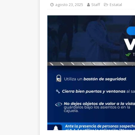
Parque Colibrí
CH
agosto 23, 2025
Staff
Estatal
[ agosto 7, 2026 ]
El