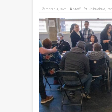
marzo 3, 2025
Staff
Chihuahua
,
Por