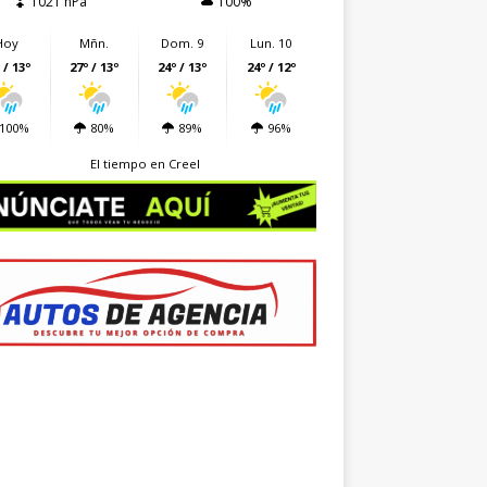
1021 hPa
100%
Hoy
Mñn.
Dom. 9
Lun. 10
 / 13º
27º / 13º
24º / 13º
24º / 12º
100%
80%
89%
96%
El tiempo en Creel