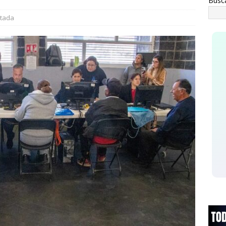
Busc
tada