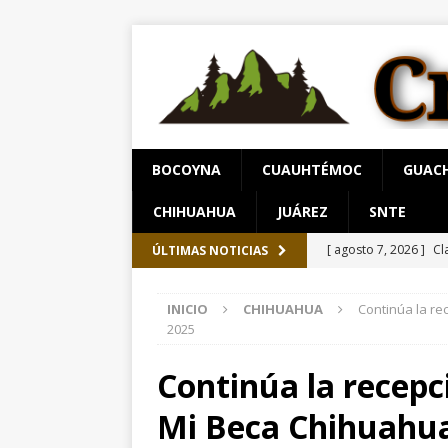
BOCOYNA
CUAUHTÉMOC
GUAC
CHIHUAHUA
JUÁREZ
SNTE
[ agosto 7, 2026 ]
Cl
[ agosto 7, 2026 ]
Re
ÚLTIMAS NOTICIAS
Parque Colibrí
CH
[ agosto 7, 2026 ]
Sa
INICIO
CHIHUAHUA
Continúa la r
Chihuahua
ESTATA
2025
[ agosto 7, 2026 ]
Ar
Continúa la recep
[ agosto 7, 2026 ]
De
Mi Beca Chihuahua
aprehensión
ESTA