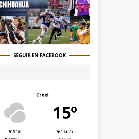
SEGUIR EN FACEBOOK
Creel
15º
84%
1 km/h