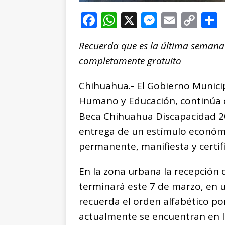
F
W
X
M
E
C
a
h
e
m
o
Recuerda que es la última semana 
c
at
ss
ai
p
completamente gratuito
e
s
e
l
y
b
A
n
Li
Chihuahua.- El Gobierno Municipa
o
p
g
n
t
Humano y Educación, continúa 
o
p
e
k
r
Beca Chihuahua Discapacidad 20
k
r
entrega de un estímulo económ
permanente, manifiesta y certif
En la zona urbana la recepción 
terminará este 7 de marzo, en un
recuerda el orden alfabético por
actualmente se encuentran en la