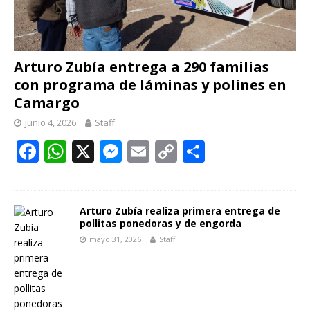
Arturo Zubía entrega a 290 familias
con programa de láminas y polines en
Camargo
junio 4, 2026
Staff
F
W
X
M
E
C
C
ac
h
e
m
o
o
e
at
ss
ai
p
m
b
s
e
l
y
p
Arturo Zubía realiza primera entrega de
pollitas ponedoras y de engorda
o
A
n
Li
ar
mayo 31, 2026
Staff
o
p
g
n
ti
k
p
er
k
r