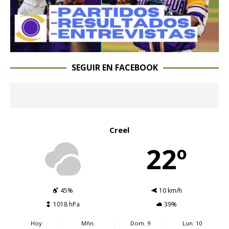
SEGUIR EN FACEBOOK
Creel
22º
45%
10 km/h
1018 hPa
39%
Hoy
Mñn.
Dom. 9
Lun. 10