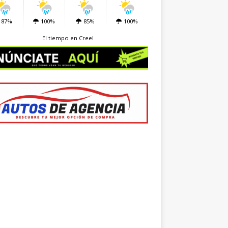
87%
100%
85%
100%
El tiempo en Creel