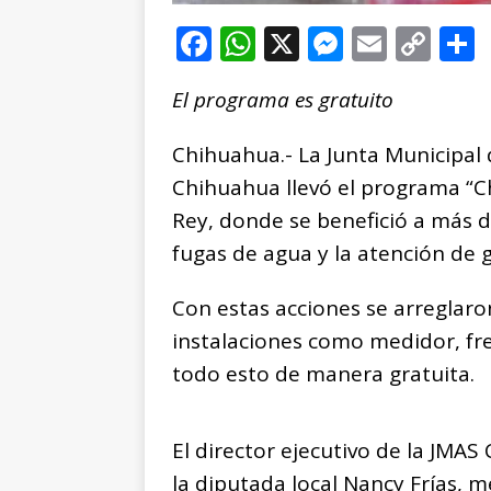
F
W
X
M
E
C
a
h
e
m
o
El programa es gratuito
c
at
ss
ai
p
e
s
e
l
y
Chihuahua.- La Junta Municipal
b
A
n
Li
Chihuahua llevó el programa “Ch
o
p
g
n
t
Rey, donde se benefició a más 
o
p
e
k
r
fugas de agua y la atención de 
k
r
Con estas acciones se arreglar
instalaciones como medidor, freg
todo esto de manera gratuita.
El director ejecutivo de la JMA
la diputada local Nancy Frías, 