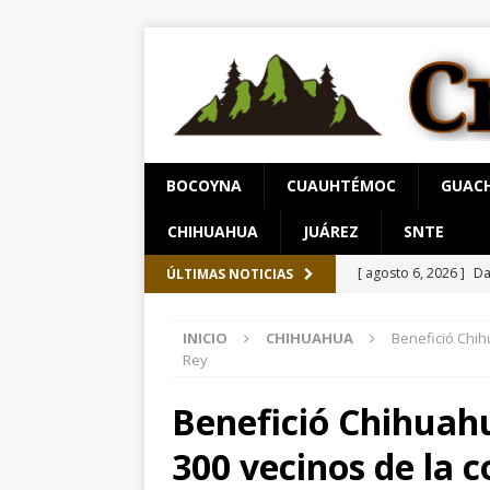
BOCOYNA
CUAUHTÉMOC
GUAC
CHIHUAHUA
JUÁREZ
SNTE
[ agosto 6, 2026 ]
Da
ÚLTIMAS NOTICIAS
ESTATAL
INICIO
CHIHUAHUA
Benefició Chih
[ agosto 6, 2026 ]
*L
Rey
pretextos
CHIHU
Benefició Chihuah
[ agosto 6, 2026 ]
In
300 vecinos de la c
Cusárare
ESTATAL