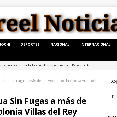
HOCHI
DEPORTES
NACIONAL
INTERNACIONAL
n taller de autocuidado a adultos mayores de El Papalote
uahua Sin Fugas a más de 300 vecinos de la colonia Villas del
a advertencia de Maru *Más poder al poder *Barredoras… y
AHUA
ua Sin Fugas a más de
auguran puentes vehiculares para ingreso a la Cascada de
olonia Villas del Rey