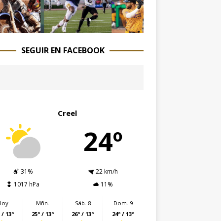
SEGUIR EN FACEBOOK
Creel
24º
31%
22 km/h
1017 hPa
11%
Hoy
Mñn.
Sáb. 8
Dom. 9
 / 13º
25º / 13º
26º / 13º
24º / 13º