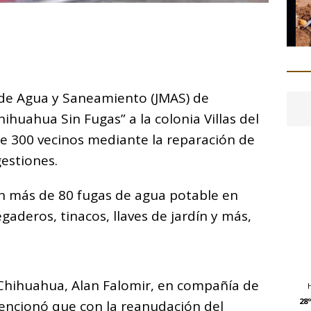
C
o
m
p
 de Agua y Saneamiento (JMAS) de
ar
ihuahua Sin Fugas” a la colonia Villas del
i
de 300 vecinos mediante la reparación de
gestiones.
on más de 80 fugas de agua potable en
aderos, tinacos, llaves de jardín y más,
S Chihuahua, Alan Falomir, en compañía de
28º
mencionó que con la reanudación del