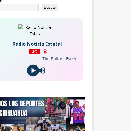
ar
Buscar
Radio Noticia Estatal
LIVE
The Police - Every Little Thing She Does Is Magic