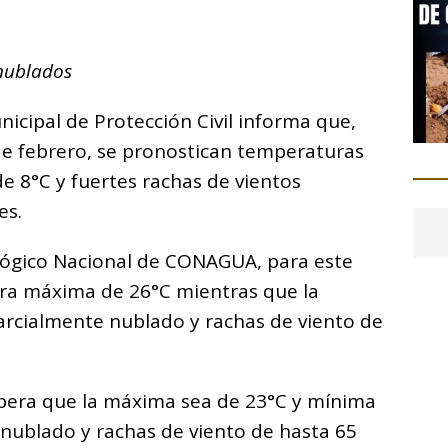
C
o
 nublados
m
p
cipal de Protección Civil informa que,
ar
de febrero, se pronostican temperaturas
i
 8°C y fuertes rachas de vientos
es.
lógico Nacional de CONAGUA, para este
ra máxima de 26°C mientras que la
arcialmente nublado y rachas de viento de
spera que la máxima sea de 23°C y mínima
 nublado y rachas de viento de hasta 65