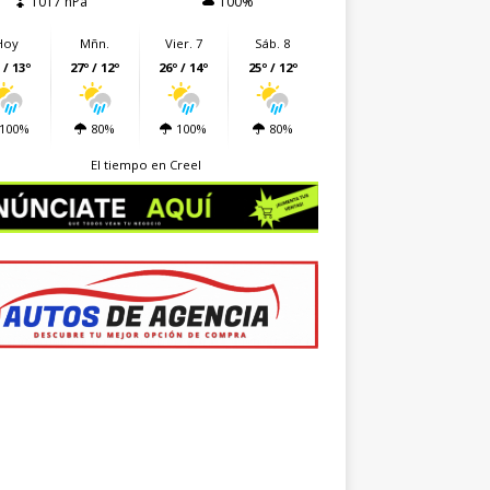
1017 hPa
100%
Hoy
Mñn.
Vier. 7
Sáb. 8
 / 13º
27º / 12º
26º / 14º
25º / 12º
100%
80%
100%
80%
El tiempo en Creel