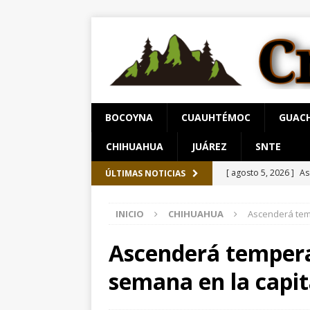
BOCOYNA
CUAUHTÉMOC
GUAC
CHIHUAHUA
JUÁREZ
SNTE
[ agosto 5, 2026 ]
As
ÚLTIMAS NOTICIAS
[ agosto 5, 2026 ]
En
INICIO
CHIHUAHUA
Ascenderá tem
beneficio de más de 
[ agosto 5, 2026 ]
De
Ascenderá tempera
[ agosto 5, 2026 ]
Ar
semana en la capit
[ agosto 5, 2026 ]
To