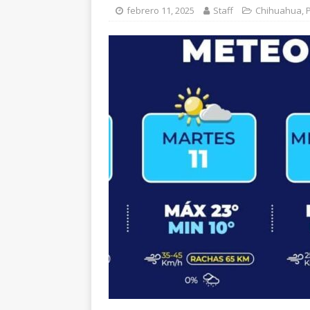
y Fuerza Aérea
CH
febrero 11, 2025
Staff
Chihuahua
,