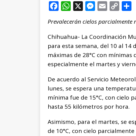
F
W
X
M
E
C
a
h
e
m
o
Prevalecerán cielos parcialmente
c
at
ss
ai
p
e
s
e
l
y
Chihuahua- La Coordinación Muni
b
A
n
Li
para esta semana, del 10 al 14 
o
p
g
n
t
máximas de 28°C con mínimas de
o
p
e
k
r
especialmente el martes y viern
k
r
De acuerdo al Servicio Meteoro
lunes, se espera una temperatu
mínima fue de 15°C, con cielo p
hasta 55 kilómetros por hora.
Asimismo, para el martes, se e
de 10°C, con cielo parcialmente